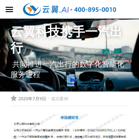
首页
云翼科技携手一汽出
大模型增强
行
客户联络中心
AI 文本机器人
共同推进一汽出行的数字化智能化
AI 语音机器人
业务协作
全渠道 AI 在线客服
服务进程
大模型质检
云呼叫中心
AI获客/销售管理
AI 知识库
智能坐席辅助
5G 视频客服
CRM 客户管理
AI客服/呼叫中心
AI 工作手机
·
2020年7月9日
成功案例
YunYee AI 智能体
全球 AI 客服
企微 AI 客服
AI 智能工牌
产品&场景解决方案
私有云呼叫中心
YunYee BI 大屏
AI 排班系统
AI 外呼手机
智能通讯服务
成功案例&干货分享
企业微信SCRM
AI 获客系统
人工在线客服
企微加粉方案
关于云翼