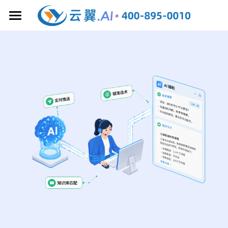
首页
大模型增强
客户联络中心
AI 文本机器人
AI 语音机器人
业务协作
全渠道 AI 在线客服
大模型质检
云呼叫中心
AI获客/销售管理
AI 知识库
智能坐席辅助
5G 视频客服
CRM 客户管理
AI客服/呼叫中心
AI 工作手机
YunYee AI 智能体
全球 AI 客服
企微 AI 客服
AI 智能工牌
产品&场景解决方案
私有云呼叫中心
YunYee BI 大屏
AI 排班系统
AI 外呼手机
智能通讯服务
成功案例&干货分享
企业微信SCRM
AI 获客系统
人工在线客服
企微加粉方案
关于云翼