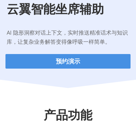
云翼智能坐席辅助
云翼企搜客
智能客服
简体中文
客服机器人
400-895-0010
简体中文
AI 隐形洞察对话上下文，实时推送精准话术与知识
kf@cc-crm.com
电销外呼系统
库，让复杂业务解答变得像呼吸一样简单。
预约演示
产品功能