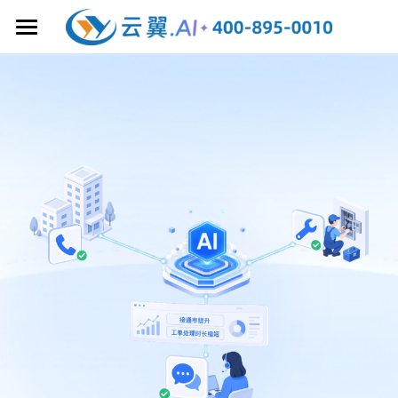
首页
大模型增强
客户联络中心
AI 文本机器人
AI 语音机器人
业务协作
全渠道 AI 在线客服
大模型质检
云呼叫中心
AI获客/销售管理
AI 知识库
智能坐席辅助
5G 视频客服
CRM 客户管理
AI客服/呼叫中心
AI 工作手机
YunYee AI 智能体
全球 AI 客服
企微 AI 客服
AI 智能工牌
产品&场景解决方案
私有云呼叫中心
YunYee BI 大屏
AI 排班系统
AI 外呼手机
智能通讯服务
成功案例&干货分享
企业微信SCRM
AI 获客系统
人工在线客服
企微加粉方案
关于云翼