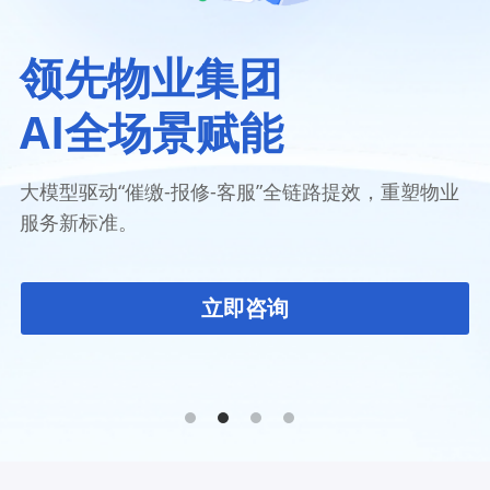
云翼企搜客
智能客服
简体中文
领先物业集团
客服机器人
400-895-0010
简体中文
AI全场景赋能
kf@cc-crm.com
电销外呼系统
大模型驱动“催缴-报修-客服”全链路提效，重塑物业
服务新标准。
立即咨询