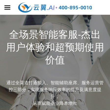
首页
大模型增强
全场景智能客服-杰出
客户联络中心
AI 文本机器人
用户体验和超预期使用
AI 语音机器人
业务协作
全渠道 AI 在线客服
价值
大模型质检
云呼叫中心
AI获客/销售管理
AI 知识库
智能坐席辅助
5G 视频客服
CRM 客户管理
AI客服/呼叫中心
AI 工作手机
通过全渠道打通接入、智能辅助座席、服务运营管
YunYee AI 智能体
全球 AI 客服
企微 AI 客服
AI 智能工牌
产品&场景解决方案
私有云呼叫中心
控三部分，实现服务响应效率的提升及满意度提
YunYee BI 大屏
升，
AI 排班系统
AI 外呼手机
智能通讯服务
成功案例&干货分享
企业微信SCRM
从而赋能企业降本增效
AI 获客系统
人工在线客服
企微加粉方案
关于云翼