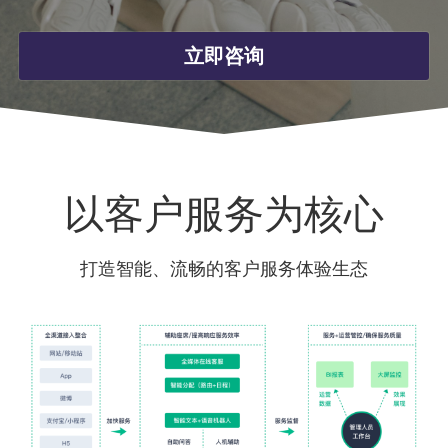
云翼企搜客
智能客服
简体中文
立即咨询
客服机器人
400-895-0010
简体中文
kf@cc-crm.com
电销外呼系统
以客户服务为核心
打造智能、流畅的客户服务体验生态